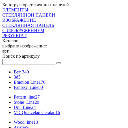
Конструктор стеклянных панелей
ЭЛЕМЕНТЫ
СТЕКЛЯННОЙ ПАНЕЛИ
ИЗОБРАЖЕНИЕ
СТЕКЛЯННАЯ ПАНЕЛЬ
С ИЗОБРАЖЕНИЕМ
РЕЗУЛЬТАТ
Каталог
выбрано изображение:
арт.
Поиск по артикулу
Все
340
3d
5
Emotion Line
176
Fantasy_Line
50
Pattern_line
27
Stone_Line
20
Uni_Line
24
VD Quarzelan Ceralan
16
Wood_line
13
Агаты
9