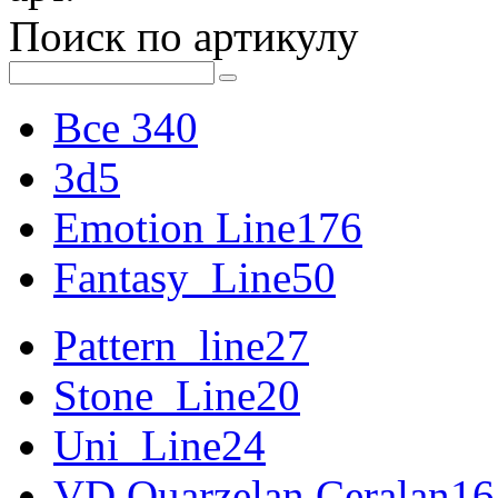
Поиск по артикулу
Все
340
3d
5
Emotion Line
176
Fantasy_Line
50
Pattern_line
27
Stone_Line
20
Uni_Line
24
VD Quarzelan Ceralan
16